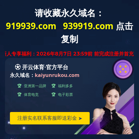
首页
>
新闻资讯
>
公司新闻
KY SPORTS与中科闻歌开启AI赋能生物行
业新篇章
发布时间：2025-12-25 13:17:00.0
2025 年 12 月 25 日，KY体育（中国）官方网站（以下
简称“KY SPORTS”）与北京中科闻歌科技股份有限公司
（以下简称“中科闻歌”）正式签署战略合作协议。双方将携
手推动人工智能技术与生物行业的深度融合，通过 AI 赋能
对外优化提升客户服务体验，对内驱动引领团队提效，共同
探索生物行业数字化、智慧化发展新路径。