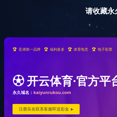
首页
KY
首页
>
代理品牌
代理品牌