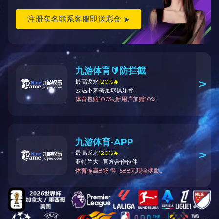
2014年5月15日，中原公司邀请Abcam技术专家在
中国科学院动物所进行了技术讲座，获得圆满成
功。
2014-07-22 12:24:00.0
中原公司携手GE在中国农业科学院成功举
办专题技术讲座
2014年4月11日，中原公司邀请GE蛋白纯化工程
师原航博士在中国农业科学院举行了一天技术讲
座，获得圆满成功。
2014-05-07 12:23:00.0
中原公司携手GE在医科院基础所成功举办
专题技术讲座
2014年4月17日，中原公司邀请GE工程师王智博
士在中国医学科学院基础所举办了关于蛋白纯化
的专题技术讲座，获得圆满成功。
2014-05-07 12:23:00.0