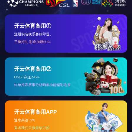
中原公司第八届生物医药产业技术研讨会
北京站成功召开
2016年9月22日，中原公司第八届生物医药产业
技术研讨会北京站在北京兴基铂尔曼饭店成功召
开。
2016-10-27 13:10:00.0
首页
«
1
2
3
4
5
6
7
8
9
10
11
12
13
14
15
16
17
18
19
20
21
22
23
24
25
26
27
28
29
30
31
32
33
34
35
36
37
38
39
»
尾页
版权所有© KY体育（中国）官方网站 地址：北京市朝阳区亮马桥
路32号高斓大厦16层
网站地图