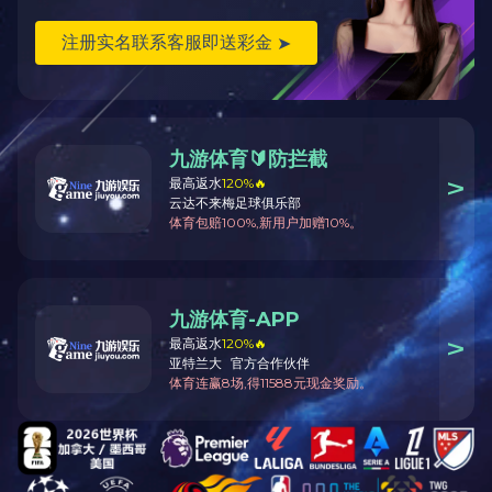
北京中原公司2016年年终总结大会于1月14日，
在天津隆重召开。
2017-01-20 12:50:00.0
北京中原公司成功参展首届世界生命科学
大会
11月1日至3日，北京国家会议中心举行了一场中
国规模最大、层次最高的生命科学领域学术盛会
——2016世界生命科学大会。北京中原公司成功参展首届世界生命科学大
会。
2016-12-07 12:47:00.0
北京中原公司参加2016年中国生物制品年
会
2016中国生物制品年会暨第十六次全国生物制品
学术研讨会暨珠海市生物医药产业发展合作会议
于2016年11月17-19日在珠海召开，中原公司派出代表参加了此次盛会。
2016-12-07 12:46:00.0