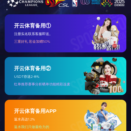
中原公司成功参展2018年中国生物工程年
会
2018年11月9日-11日第十二届生物工程年会在长
沙成功召开。中原公司参加了此次盛会，与众多
科研专家、企业代表进行了近距离沟通与交流。
2018-11-14 09:06:00.0
首页
«
1
2
3
4
5
6
7
8
9
10
11
12
13
14
15
16
17
18
19
20
21
22
23
24
25
26
27
28
29
30
31
32
33
34
35
36
37
38
39
»
尾页
版权所有© KY体育（中国）官方网站 地址：北京市朝阳区亮马桥
路32号高斓大厦16层
网站地图