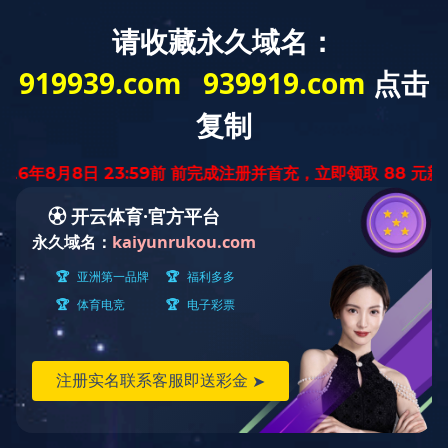
首页
>
新闻资讯
>
公司新闻
公司新闻
热烈庆祝北京中原公司成为默克化工药用
辅料产品线授权经销商
2019年1月，北京中原公司正式成为默克药用辅料
（A&F）产品线北方区授权经销商。
2019-04-03 14:05:00.0
中原公司荣获美国GE公司2018年风雨同舟
奖
3月18日，2019年GE经销商大会在上海召开。全
国代理商汇聚一堂，与GE一起回顾2018年市场形