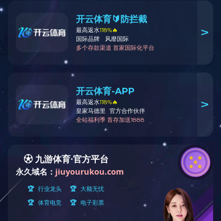
势，总结得失，展望2019年前景。
2019-03-25 10:13:00.0
中原公司喜获美国MD公司2018年度十年长
期合作奖
中原公司喜获MD大中华区“十年长期合作奖”，由
MD全球总裁严洁敏亲自授予。同时颁发了
MD2019年度中原公司的经销商授权。
2019-03-12 10:35:00.0
中原公司荣获2018年Rainin优秀经销商奖
2019年1月17日，在上海国际会议中心Rainin公司
的年度盛会上，中原公司荣获2018年Rainin优秀
经销商奖，为中原公司推动生命科学事业，服务
全人类健康的使命再添一笔精彩的注脚。
2019-02-22 17:27:00.0
用心前行，筑梦远航——暨中原公司2018