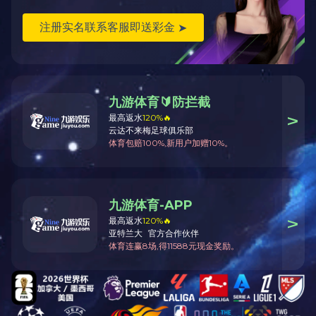
等）及国际知名生物公司指定的中国区进口服务商和经销商，产品涵盖生
物标准品、试剂、耗材、仪器、设备，客户遍及国内生物制药企业、疾控
中心、检验检疫单位、高等院校、科研院所和医疗机构。 中源公司将秉
承持续致力于为广大的科研单位和生产企业提供优质产品和服务，共同携
手推动中国生命科学技术发展。
2022-08-19 13:42:00.0
好物“研”选 | ATCC类器官资源---宝贵的临
床前癌症研究模型
类器官（Organoids），顾名思义，是指它类似于
组织器官。 其实，它本身是一种基于3D体外细胞
培养系统建立的，与体内的来源组织或器官高度相似的一种模型。这些
3D体外培养系统可复制出已分化组织的复杂空间形态，并能够表现出细
胞与细胞之间、细胞与其周围基质之间的相互作用和空间位置形态。而其
本身又能做到与体内分化的组织器官具有相似的生理反应，与来源组织具
有极高的相似性。
2022-08-17 13:35:00.0
【喜讯】中源公司喜获康希诺生物2021年
度战略合作供应商荣誉证书